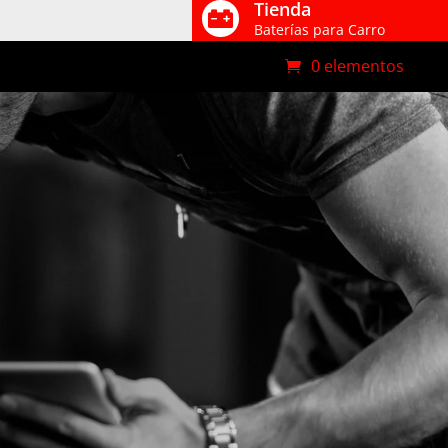
Tienda

Baterías para Carro
0 elementos