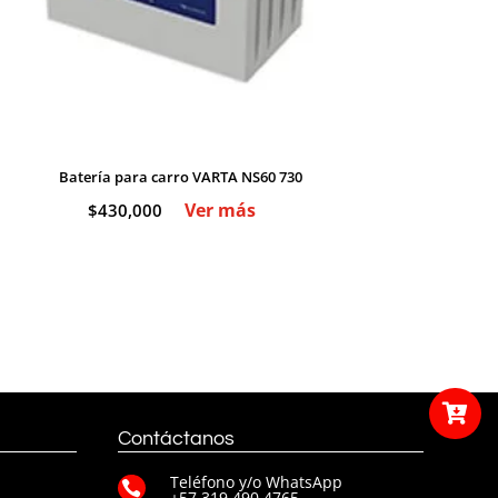
Batería para carro VARTA NS60 730
Ver más
$
430,000

Contáctanos
Teléfono y/o WhatsApp

+57 319 490 4765