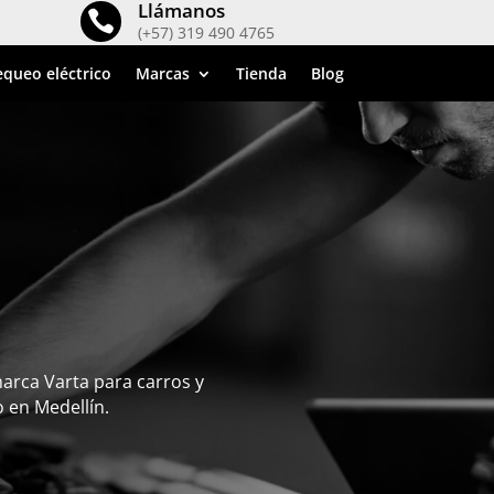
Llámanos

(+57) 319 490 4765
queo eléctrico
Marcas
Tienda
Blog
marca Varta para carros y
o en Medellín.