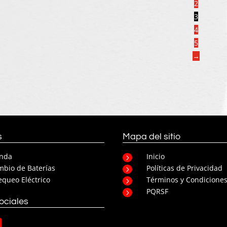
2
3
4
5
→
s
Mapa del sitio
enda
Inicio
5
bio de Baterías
Políticas de Privacidad
5
queo Eléctrico
Términos y Condicione
5
PQRSF
5
ociales