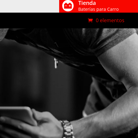
Tienda

Baterías para Carro
0 elementos