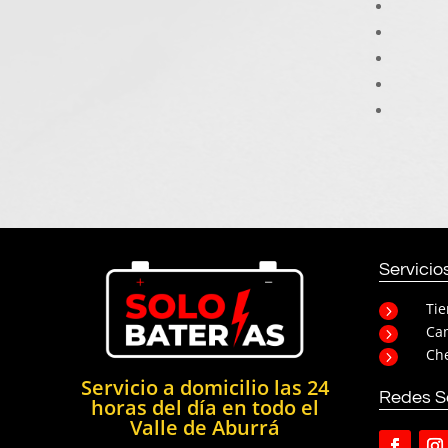
Servicio
Ti
5
Cam
5
Che
5
Servicio a domicilio las 24
Redes S
horas del día en todo el
Valle de Aburrá