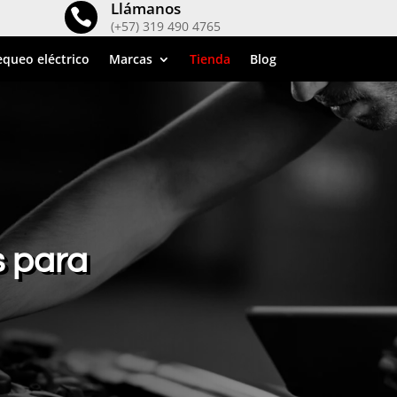
Llámanos

(+57) 319 490 4765
queo eléctrico
Marcas
Tienda
Blog
s para