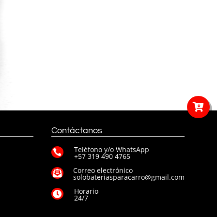

Contáctanos
Teléfono y/o WhatsApp

+57 319 490 4765
Correo electrónico
s

solobateriasparacarro@gmail.com
Horario

24/7