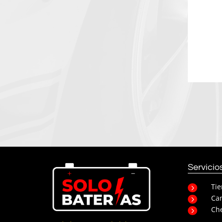
Servicio
Ti
5
Cam
5
Che
5