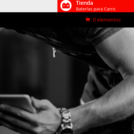
Tienda

Baterías para Carro
0 elementos