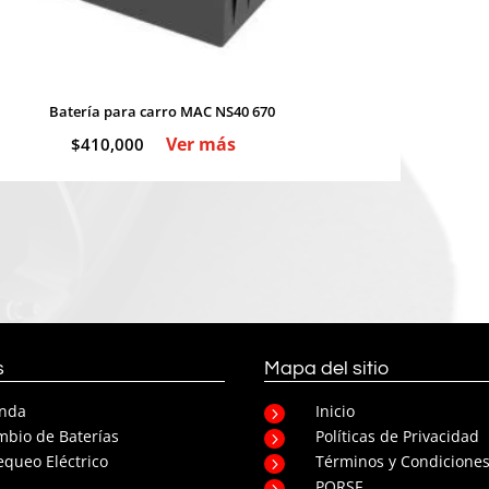
Batería para carro MAC NS40 670
Ver más
$
410,000
s
Mapa del sitio
enda
Inicio
5
bio de Baterías
Políticas de Privacidad
5
queo Eléctrico
Términos y Condicione
5
PQRSF
5