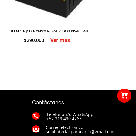
Batería para carro POWER TAXI NS40 540
Ver más
$
290,000

Contáctanos
Teléfono y/o WhatsApp

+57 319 490 4765
Correo electrónico
s

solobateriasparacarro@gmail.com