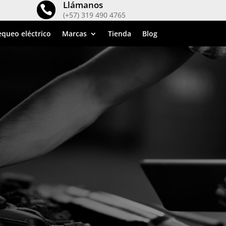
Llámanos

(+57) 319 490 4765
queo eléctrico
Marcas
Tienda
Blog