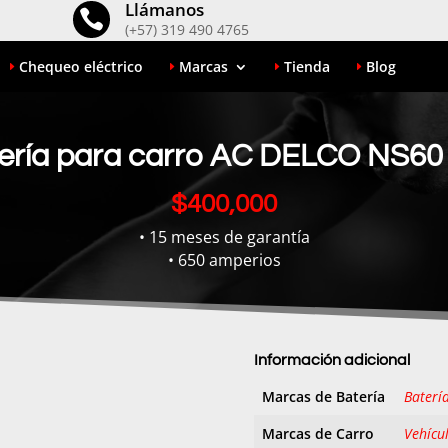
Llámanos

(+57) 319 490 4765
Chequeo eléctrico
Marcas
Tienda
Blog
ería para carro AC DELCO NS60
$
400,000
• 15 meses de garantía
• 650 amperios
Información adicional
Marcas de Batería
Baterí
Marcas de Carro
Vehícu