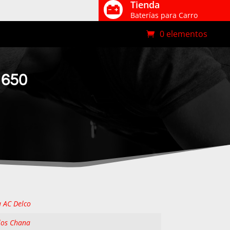
Tienda

Baterías para Carro
0 elementos
 650
a AC Delco
los Chana