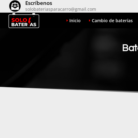
Escríbenos

solobateriasparacarro@gmail.com
Inicio
Cambio de baterías
Bat